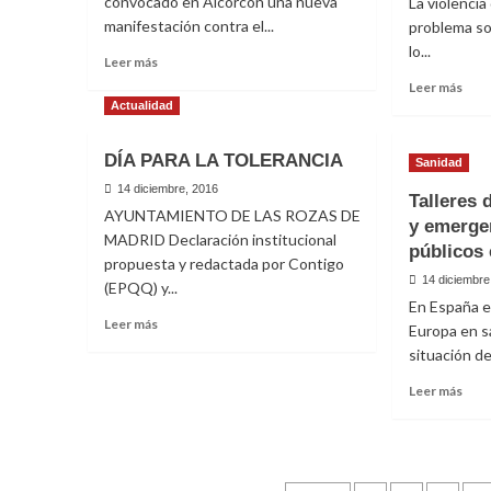
convocado en Alcorcón una nueva
La violenci
manifestación contra el...
problema soc
lo...
Leer
Leer más
más
Leer
Leer más
sobre
más
Actualidad
Contra
sobr
el
29N
DÍA PARA LA TOLERANCIA
Actualidad
Destacadas
Servicios Públicos
Machismo
Sanidad
201
en
Noticias de la Red A
Cont
14 diciembre, 2016
Talleres 
las
la
AYUNTAMIENTO DE LAS ROZAS DE
y emerge
Instituciones
viol
MADRID Declaración institucional
1 abril, 2025
públicos
mach
propuesta y redactada por Contigo
El
14 diciembre
(EPQQ) y...
Pue
En España e
Que
Leer
Leer más
Europa en s
Que
más
situación de.
sobre
DÍA
Leer
Leer más
PARA
más
LA
sobr
Actualidad
Cultura
Desde la Asociación
Destacadas
TOLERANCIA
Tall
Cinefórum con la pro
de