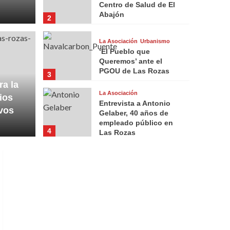
Centro de Salud de El
Abajón
2
La Asociación
Urbanismo
‘El Pueblo que
Queremos’ ante el
PGOU de Las Rozas
3
a la
La Asociación
ios
Entrevista a Antonio
vos
Gelaber, 40 años de
empleado público en
4
Las Rozas
La Asociación
Participación
El gobierno municipal
imposibilita la
participación vecinal
5