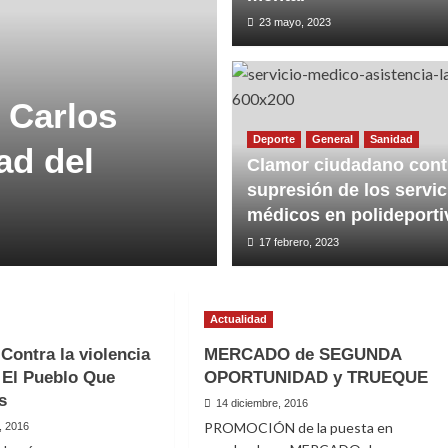
23 mayo, 2023
 Carlos
Deporte
General
Sanidad
ad del
Clamor ciudadano contr
supresión de los servic
médicos en polideporti
17 febrero, 2023
Actualidad
Contra la violencia
MERCADO de SEGUNDA
 El Pueblo Que
OPORTUNIDAD y TRUEQUE
s
14 diciembre, 2016
PROMOCIÓN de la puesta en
, 2016