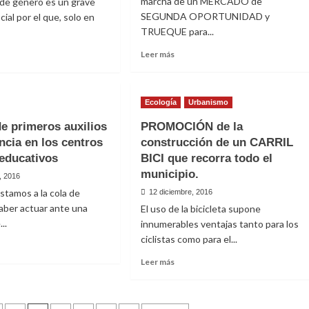
marcha de un MERCADO de
a de género es un grave
SEGUNDA OPORTUNIDAD y
ial por el que, solo en
TRUEQUE para...
Leer
Leer más
más
sobre
e
MERCADO
Ecología
Urbanismo
de
5
gua Pública
SEGUNDA
ra
de primeros auxilios
PROMOCIÓN de la
OPORTUNIDAD
ncia en los centros
construcción de un CARRIL
y
encia
 educativos
BICI que recorra todo el
TRUEQUE
ista
municipio.
, 2016
blo
stamos a la cola de
12 diciembre, 2016
aber actuar ante una
El uso de la bicicleta supone
remos
..
innumerables ventajas tanto para los
ciclistas como para el...
Leer
Leer más
e
más
eres
sobre
yección de
PROMOCIÓN