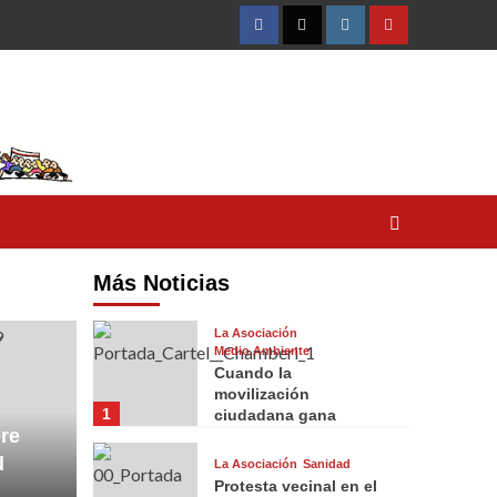
Facebook
Twitter
Instagram
YouTube
Más Noticias
La Asociación
Medio Ambiente
Cuando la
movilización
1
ciudadana gana
re
d
La Asociación
Sanidad
Protesta vecinal en el