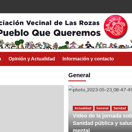
n
Opinión y Actualidad
Información y contacto
General
Actualidad
General
Sanidad
Video de la jornada sob
Sanidad pública y salu
mental