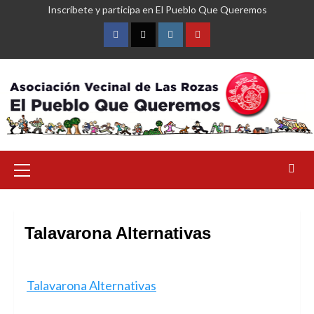
Saltar
Inscríbete y participa en El Pueblo Que Queremos
al
contenido
Facebook
Twitter
Instagram
YouTube
Menú
primario
Talavarona Alternativas
Talavarona Alternativas