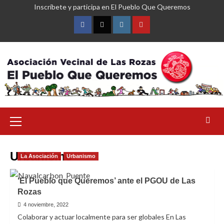
Saltar
Inscríbete y participa en El Pueblo Que Queremos
al
contenido
Facebook
Twitter
Instagram
YouTube
Menú
primario
Urbanismo
La Asociación
Urbanismo
‘El Pueblo que Queremos’ ante el PGOU de Las
Rozas
4 noviembre, 2022
Colaborar y actuar localmente para ser globales En Las