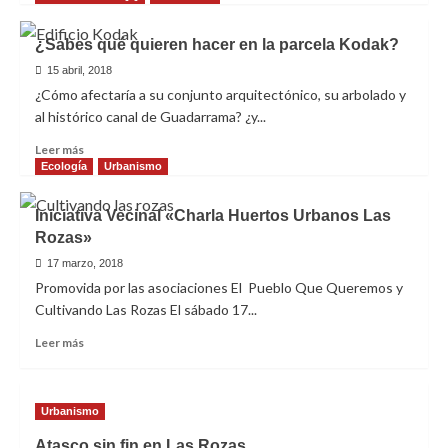
«Plataforma
sobre
en
CONSERVEMOS
¿Sabes qué quieren hacer en la parcela Kodak?
Defensa
KODAK
del
INFORME
15 abril, 2018
Patrimonio
¿Cómo afectaría a su conjunto arquitectónico, su arbolado y
de
al histórico canal de Guadarrama? ¿y...
Las
Rozas»
Leer
Leer más
más
Ecología
Urbanismo
sobre
¿Sabes
Iniciativa Vecinal «Charla Huertos Urbanos Las
qué
Rozas»
quieren
hacer
17 marzo, 2018
en
Promovida por las asociaciones El Pueblo Que Queremos y
la
Cultivando Las Rozas El sábado 17...
parcela
Kodak?
Leer
Leer más
más
sobre
Iniciativa
Urbanismo
Vecinal
«Charla
Atasco sin fin en Las Rozas