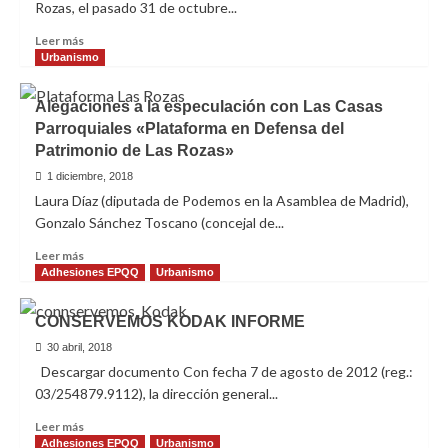
Rozas, el pasado 31 de octubre...
Leer
Leer más
más
Urbanismo
sobre
‘El
Alegaciones a la especulación con Las Casas
Pueblo
Parroquiales «Plataforma en Defensa del
que
Patrimonio de Las Rozas»
Queremos’
ante
1 diciembre, 2018
el
Laura Díaz (diputada de Podemos en la Asamblea de Madrid),
PGOU
Gonzalo Sánchez Toscano (concejal de...
de
Las
Leer
Leer más
Rozas
más
Adhesiones EPQQ
Urbanismo
sobre
Alegaciones
CONSERVEMOS KODAK INFORME
a
la
30 abril, 2018
especulación
Descargar documento Con fecha 7 de agosto de 2012 (reg.:
con
03/254879.9112), la dirección general...
Las
Casas
Leer
Leer más
Parroquiales
más
Adhesiones EPQQ
Urbanismo