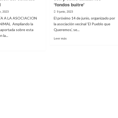
pación de
l
‘fondos buitre’
proyección
de
e, 2023
9 junio, 2023
El
rector de la
A A LA ASOCIACION
El próximo 14 de junio, organizado por
Reino
IMAL Ampliando la
la asociación vecinal ‘El Pueblo que
y
en el
 aportada sobre esta
Queremos’, se...
la
participación
 la...
Leer
Leer más
alcarbón
de
más
Rodrigo
sobre
Sorogoyen
Charla-
e
director
coloquio
azo
de
sobre
al
la
qué
iente
película
son
el
y
4
cómo
vación
de
actúan
junio
los
rato
en
‘fondos
cipal
el
buitre’
polideportivo
de
Navalcarbón