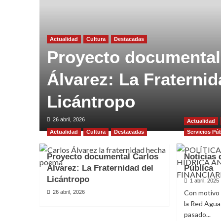
Actualidad
Cultura
Destacadas
Proyecto documental
Álvarez: La Fraternid
Licántropo
26 abril, 2026
Actualidad
Actualidad
Cultura
Destacadas
Servicios Pú
Proyecto documental Carlos
Noticias 
Álvarez: La Fraternidad del
Pública
Licántropo
1 abril, 2025
Con motivo 
26 abril, 2026
la Red Agua
pasado...