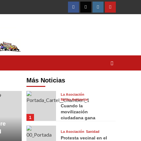
Facebook
Twitter
Instagram
YouTube
Más Noticias
La Asociación
Medio Ambiente
Cuando la
movilización
1
ciudadana gana
re
d
La Asociación
Sanidad
Protesta vecinal en el