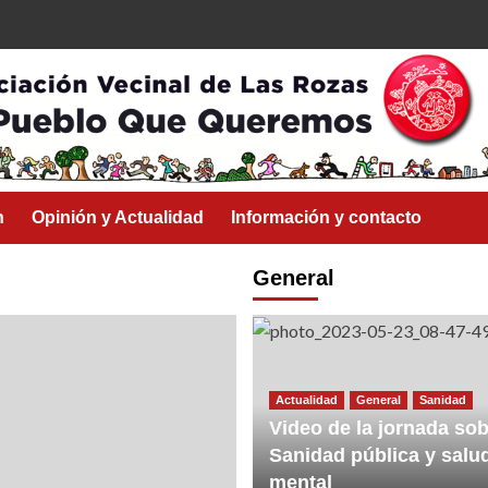
n
Opinión y Actualidad
Información y contacto
General
Actualidad
General
Sanidad
Video de la jornada sob
Sanidad pública y salu
mental