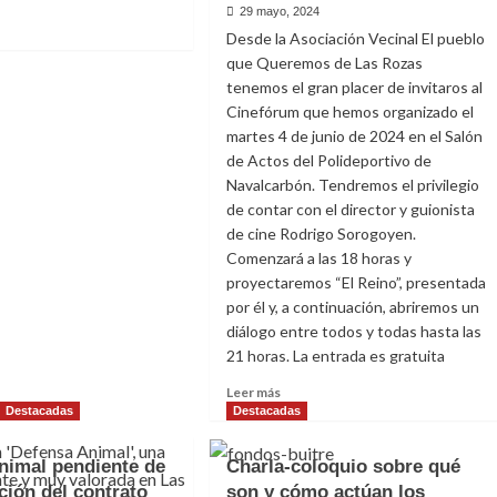
29 mayo, 2024
Desde la Asociación Vecinal El pueblo
e
que Queremos de Las Rozas
cias
tenemos el gran placer de invitaros al
Cinefórum que hemos organizado el
martes 4 de junio de 2024 en el Salón
de Actos del Polideportivo de
a
Navalcarbón. Tendremos el privilegio
ica
gua Pública
de contar con el director y guionista
de cine Rodrigo Sorogoyen.
Comenzará a las 18 horas y
proyectaremos “El Reino”, presentada
por él y, a continuación, abriremos un
diálogo entre todos y todas hasta las
21 horas. La entrada es gratuita
Leer
Leer más
más
Destacadas
Destacadas
sobre
Cinefórum
yección de
nimal pendiente de
Charla-coloquio sobre qué
con
ción del contrato
son y cómo actúan los
la