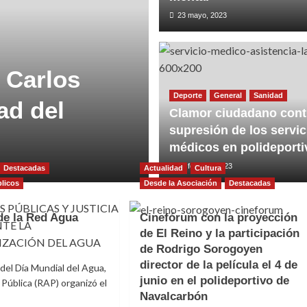
23 mayo, 2023
 Carlos
Deporte
General
Sanidad
ad del
Clamor ciudadano contr
supresión de los servic
médicos en polideporti
17 febrero, 2023
Destacadas
Actualidad
Cultura
blicos
Desde la Asociación
Destacadas
de la Red Agua
Cinefórum con la proyección
de El Reino y la participación
de Rodrigo Sorogoyen
director de la película el 4 de
del Día Mundial del Agua,
junio en el polideportivo de
 Pública (RAP) organizó el
Navalcarbón