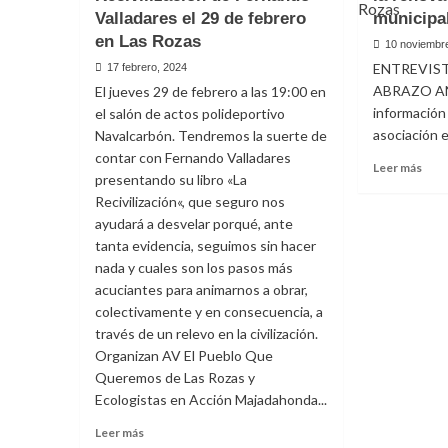
El Reino y la partici
Valladares el 29 de febrero
municipa
en Las Rozas
10 noviembr
Rodrigo Sorogoyen di
ENTREVIST
17 febrero, 2024
ABRAZO AN
El jueves 29 de febrero a las 19:00 en
película el 4 de junio 
información
el salón de actos polideportivo
asociación en
Navalcarbón. Tendremos la suerte de
polideportivo de Nav
contar con Fernando Valladares
Leer
Leer más
presentando su libro «La
más
29 mayo, 2024
Recivilización«, que seguro nos
sobr
Abr
ayudará a desvelar porqué, ante
Anim
tanta evidencia, seguimos sin hacer
pend
nada y cuales son los pasos más
de
acuciantes para animarnos a obrar,
la
colectivamente y en consecuencia, a
reno
través de un relevo en la civilización.
del
Organizan AV El Pueblo Que
cont
muni
Queremos de Las Rozas y
Ecologistas en Acción Majadahonda...
Actualidad
Destacadas
Ecología
Leer
Leer más