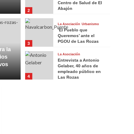
Centro de Salud de El
Abajón
2
La Asociación
Urbanismo
‘El Pueblo que
Queremos’ ante el
PGOU de Las Rozas
3
a la
La Asociación
ios
Entrevista a Antonio
vos
Gelaber, 40 años de
empleado público en
4
Las Rozas
La Asociación
Participación
El gobierno municipal
imposibilita la
participación vecinal
5