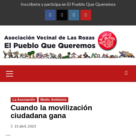
Saltar
Inscríbete y participa en El Pueblo Que Queremos
al
contenido
Facebook
Twitter
Instagram
YouTube
Menú
primario
La Asociación
Medio Ambiente
Cuando la movilización
ciudadana gana
15 abril, 2023