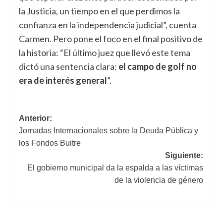
la Justicia, un tiempo en el que perdimos la
confianza en la independencia judicial”, cuenta
Carmen. Pero pone el foco en el final positivo de
la historia: “El último juez que llevó este tema
dictó una sentencia clara:
el campo de golf no
era de interés general
”.
Navegación
Anterior:
Jornadas Internacionales sobre la Deuda Pública y
de
los Fondos Buitre
entradas
Siguiente:
El gobierno municipal da la espalda a las víctimas
de la violencia de género