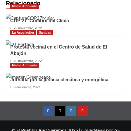
Relacionado
Medio Ambiente
COP 27: Cumbre del Clima
22 noviembre, 2022
La Asociación
Sanidad
Protesta vecinal en el Centro de Salud de El
Abajón
10 noviembre, 2022
Medio Ambiente
Jornada por la justicia climática y energética
9 noviembre, 2022
Facebook
Twitter
Instagram
YouTube
© El Pueblo Que Queremos 2025
|
CoverNews
por AF