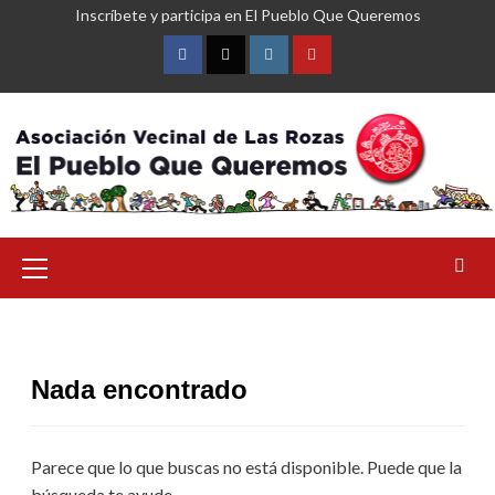
Saltar
Inscríbete y participa en El Pueblo Que Queremos
al
contenido
Facebook
Twitter
Instagram
YouTube
Menú
primario
Nada encontrado
Parece que lo que buscas no está disponible. Puede que la
búsqueda te ayude.