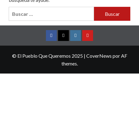
Buscar:
Facebook
Twitter
Instagram
YouTube
© El Pueblo Que Queremos 2025
|
CoverNews
por AF
themes.