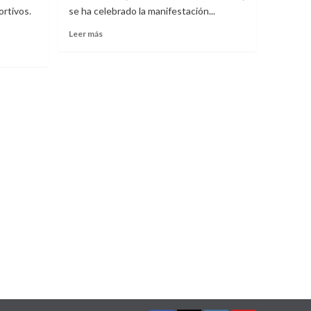
ortivos.
se ha celebrado la manifestación...
Leer
Leer más
más
sobre
Manifestación
en
defensa
de
la
Atención
Primaria
y
Urgencias
en
Las
Rozas