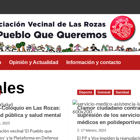
n
Opinión y Actualidad
Información y contacto
les
Deporte
General
Sanidad
-Coloquio en Las Rozas:
Clamor ciudadano contra
d pública y salud mental
supresión de los servicio
médicos en polideportiv
, 2023
ación vecinal ‘El Pueblo que
17 febrero, 2023
’ y la Plataforma en Defensa
El PP y Vox impiden la reanudaci