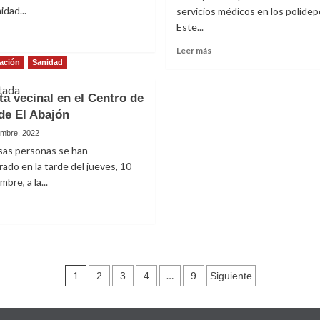
idad...
servicios médicos en los polidep
Este...
Leer
más
Leer
Leer más
sobre
más
ación
Sanidad
Charla-
sobre
Coloquio
Clamor
ta vecinal en el Centro de
en
ciudadano
de El Abajón
Las
contra
Rozas:
la
embre, 2022
Sanidad
supresión
as personas se han
pública
de
ado en la tarde del jueves, 10
y
los
bre, a la...
salud
servicios
mental
médicos
Leer
en
más
polideportivos
sobre
Protesta
ecinal
Paginación
en
1
…
2
3
4
9
Siguiente
l
de
Centro
de