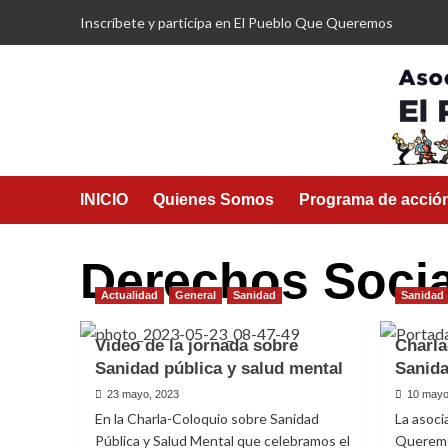
Saltar
Inscríbete y participa en El Pueblo Que Queremos
al
contenido
INICIO
Quienes Somos
Programa de acció
Derechos Socia
Actualidad
General
Sanidad
Sanidad
Video de la jornada sobre
Charla
Sanidad pública y salud mental
Sanida
23 mayo, 2023
10 mayo
En la Charla-Coloquio sobre Sanidad
La asoci
Pública y Salud Mental que celebramos el
Queremos