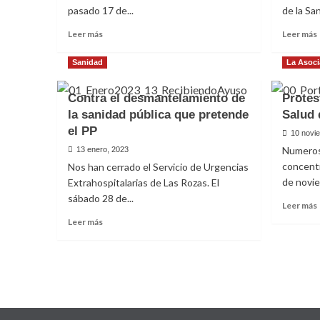
pasado 17 de...
de la San
Leer
Leer más
Leer más
más
sobre
Sanidad
La Asoci
Video
de
Contra el desmantelamiento de
Protes
la
la sanidad pública que pretende
jornada
Salud 
sobre
el PP
10 novi
Sanidad
Numeros
13 enero, 2023
pública
concentr
Nos han cerrado el Servicio de Urgencias
y
salud
de noviem
Extrahospitalarias de Las Rozas. El
mental
sábado 28 de...
Leer más
Leer
Leer más
más
sobre
v
Contra
el
e
desmantelamiento
de
la