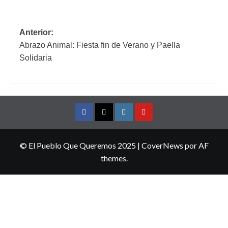
Navegación
Anterior:
Abrazo Animal: Fiesta fin de Verano y Paella
de
Solidaria
entradas
Facebook
Twitter
Instagram
YouTube
© El Pueblo Que Queremos 2025
|
CoverNews
por AF
themes.