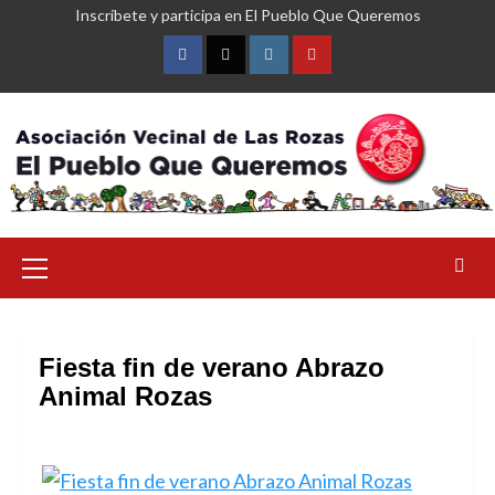
Saltar
Inscríbete y participa en El Pueblo Que Queremos
al
contenido
Facebook
Twitter
Instagram
YouTube
Menú
primario
Fiesta fin de verano Abrazo
Animal Rozas