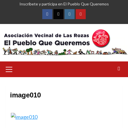
Saltar
Inscríbete y participa en El Pueblo Que Queremos
al
contenido
Facebook
Twitter
Instagram
YouTube
Menú
primario
image010