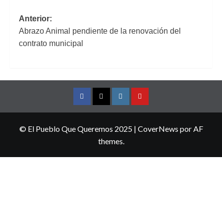
Navegación
Anterior:
Abrazo Animal pendiente de la renovación del
de
contrato municipal
entradas
Facebook
Twitter
Instagram
YouTube
© El Pueblo Que Queremos 2025
|
CoverNews
por AF
themes.