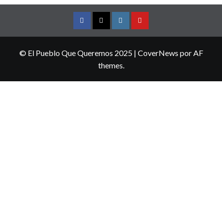
Facebook
Twitter
Instagram
YouTube
© El Pueblo Que Queremos 2025
|
CoverNews
por AF
themes.