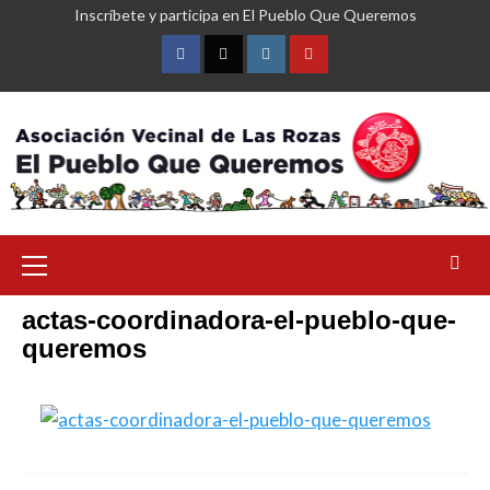
Saltar
Inscríbete y participa en El Pueblo Que Queremos
al
contenido
Facebook
Twitter
Instagram
YouTube
Menú
primario
actas-coordinadora-el-pueblo-que-
queremos