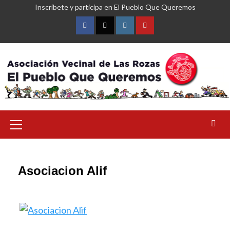
Saltar
Inscríbete y participa en El Pueblo Que Queremos
al
contenido
Facebook
Twitter
Instagram
YouTube
Menú
primario
Asociacion Alif