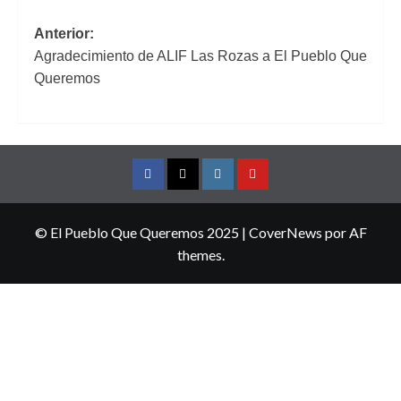
Navegación
Anterior:
Agradecimiento de ALIF Las Rozas a El Pueblo Que
de
Queremos
entradas
Facebook
Twitter
Instagram
YouTube
© El Pueblo Que Queremos 2025
|
CoverNews
por AF
themes.