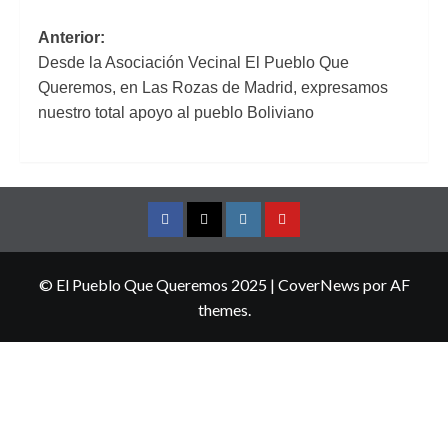
Navegación
Anterior:
Desde la Asociación Vecinal El Pueblo Que
de
Queremos, en Las Rozas de Madrid, expresamos
entradas
nuestro total apoyo al pueblo Boliviano
Facebook
Twitter
Instagram
YouTube
© El Pueblo Que Queremos 2025
|
CoverNews
por AF
themes.