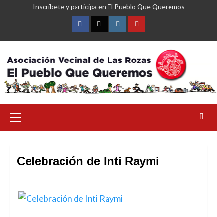
Saltar
Inscríbete y participa en El Pueblo Que Queremos
al
contenido
Facebook
Twitter
Instagram
YouTube
Menú
primario
Celebración de Inti Raymi