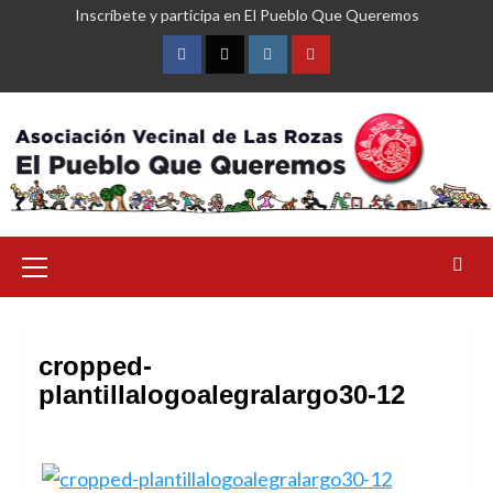
Saltar
Inscríbete y participa en El Pueblo Que Queremos
al
contenido
Facebook
Twitter
Instagram
YouTube
Menú
primario
cropped-
plantillalogoalegralargo30-12