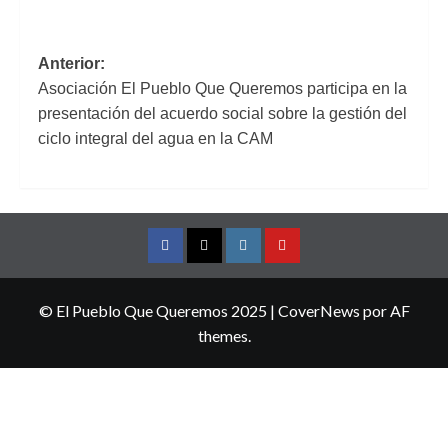
Navegación
Anterior:
Asociación El Pueblo Que Queremos participa en la
de
presentación del acuerdo social sobre la gestión del
entradas
ciclo integral del agua en la CAM
Facebook
Twitter
Instagram
YouTube
© El Pueblo Que Queremos 2025
|
CoverNews
por AF
themes.