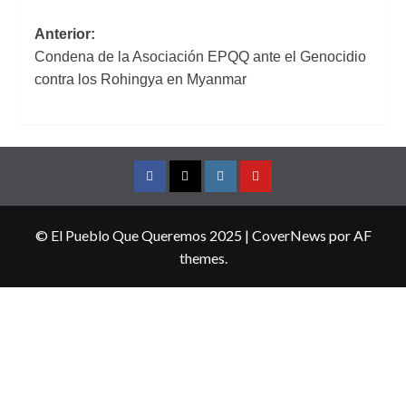
Navegación
Anterior:
Condena de la Asociación EPQQ ante el Genocidio
de
contra los Rohingya en Myanmar
entradas
Facebook
Twitter
Instagram
YouTube
© El Pueblo Que Queremos 2025
|
CoverNews
por AF
themes.