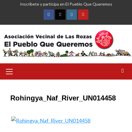
Saltar
Inscríbete y participa en El Pueblo Que Queremos
al
contenido
Facebook
Twitter
Instagram
YouTube
Menú
primario
Rohingya_Naf_River_UN014458