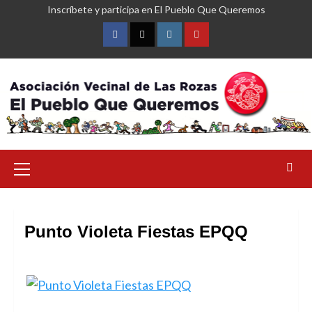
Saltar
Inscríbete y participa en El Pueblo Que Queremos
al
contenido
Facebook
Twitter
Instagram
YouTube
Menú
primario
Punto Violeta Fiestas EPQQ