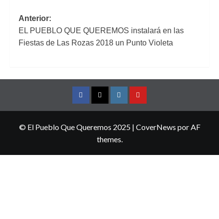
Navegación
Anterior:
EL PUEBLO QUE QUEREMOS instalará en las
de
Fiestas de Las Rozas 2018 un Punto Violeta
entradas
Facebook
Twitter
Instagram
YouTube
© El Pueblo Que Queremos 2025
|
CoverNews
por AF
themes.