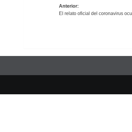
Navegación
Anterior:
El relato oficial del coronavirus ocu
de
entradas