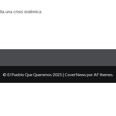
lta una crisis sistémica
© El Pueblo Que Queremos 2025
|
CoverNews
por AF themes.