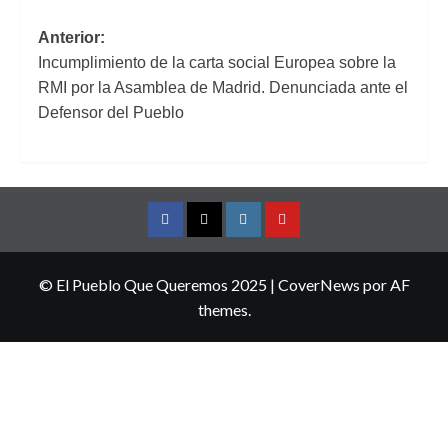
Navegación
Anterior:
Incumplimiento de la carta social Europea sobre la
de
RMI por la Asamblea de Madrid. Denunciada ante el
entradas
Defensor del Pueblo
Facebook
Twitter
Instagram
YouTube
© El Pueblo Que Queremos 2025
|
CoverNews
por AF
themes.