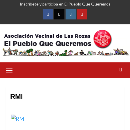
Saltar
Inscríbete y participa en El Pueblo Que Queremos
al
contenido
Facebook
Twitter
Instagram
YouTube
Menú
primario
RMI