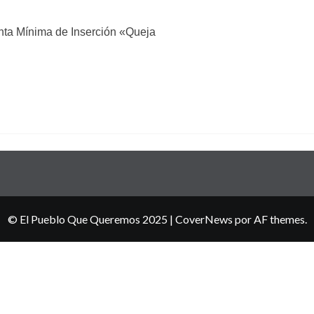
nta Mínima de Inserción «Queja
© El Pueblo Que Queremos 2025
|
CoverNews
por AF themes.