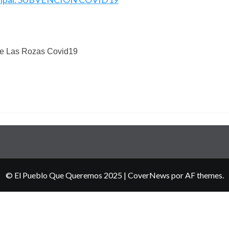
de Las Rozas Covid19
© El Pueblo Que Queremos 2025
|
CoverNews
por AF themes.