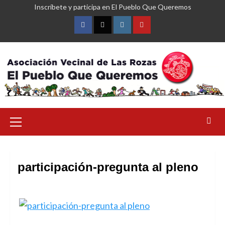
Saltar
Inscríbete y participa en El Pueblo Que Queremos
al
contenido
Facebook
Twitter
Instagram
YouTube
Menú
primario
participación-pregunta al pleno