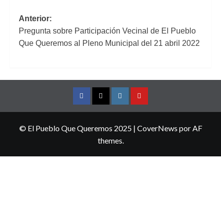
Navegación
Anterior:
Pregunta sobre Participación Vecinal de El Pueblo
de
Que Queremos al Pleno Municipal del 21 abril 2022
entradas
Facebook
Twitter
Instagram
YouTube
© El Pueblo Que Queremos 2025
|
CoverNews
por AF
themes.