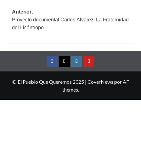
Navegación
Anterior:
Proyecto documental Carlos Álvarez: La Fraternidad
de
del Licántropo
entradas
Facebook
Twitter
Instagram
YouTube
© El Pueblo Que Queremos 2025
|
CoverNews
por AF
themes.