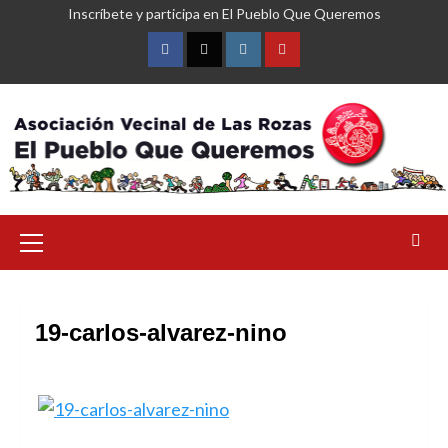
Saltar
Inscríbete y participa en El Pueblo Que Queremos
al
contenido
Facebook
Twitter
Instagram
YouTube
Menú
primario
19-carlos-alvarez-nino