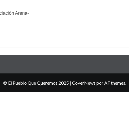
ciación Arena-
© El Pueblo Que Queremos 2025
|
CoverNews
por AF themes.