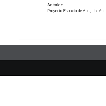
Navegación
Anterior:
Proyecto Espacio de Acogida -Aso
de
entradas