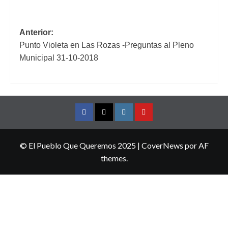
Navegación
Anterior:
Punto Violeta en Las Rozas -Preguntas al Pleno
de
Municipal 31-10-2018
entradas
Facebook
Twitter
Instagram
YouTube
© El Pueblo Que Queremos 2025
|
CoverNews
por AF
themes.