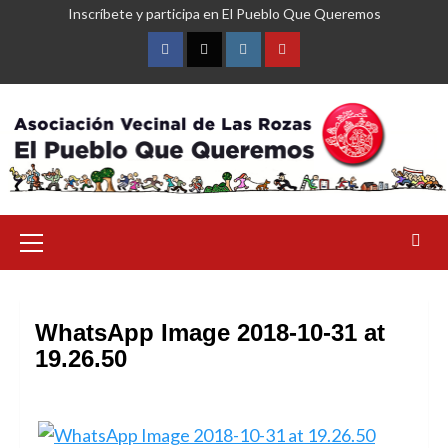
Saltar
Inscríbete y participa en El Pueblo Que Queremos
al
contenido
Facebook
Twitter
Instagram
YouTube
Menú
primario
WhatsApp Image 2018-10-31 at
19.26.50