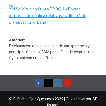
Navegación
Anterior:
Reclamación ante el consejo de transparencia y
de
participación de la CAM por la falta de respuesta del
entradas
Ayuntamiento de Las Rozas
Facebook
Twitter
Instagram
YouTube
© El Pueblo Que Queremos 2025
|
CoverNews
por AF
themes.