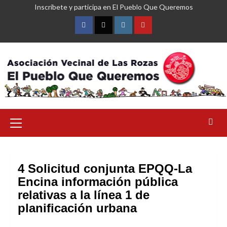
Saltar
Inscríbete y participa en El Pueblo Que Queremos
al
contenido
Facebook
Twitter
Instagram
YouTube
Menú
primario
4 Solicitud conjunta EPQQ-La
Encina información pública
relativas a la línea 1 de
planificación urbana