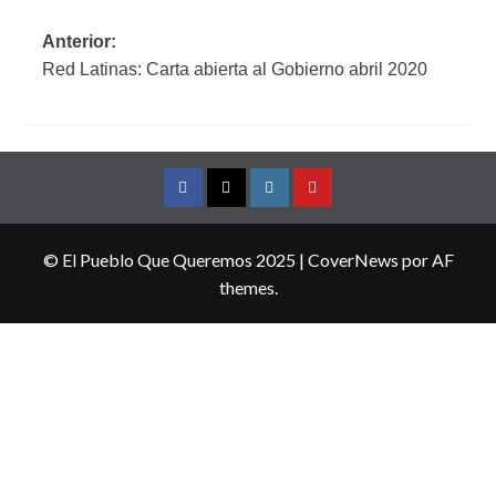
Navegación
Anterior:
Red Latinas: Carta abierta al Gobierno abril 2020
de
entradas
Facebook
Twitter
Instagram
YouTube
© El Pueblo Que Queremos 2025
|
CoverNews
por AF
themes.