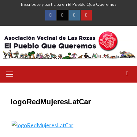
Saltar
Inscríbete y participa en El Pueblo Que Queremos
al
contenido
Facebook
Twitter
Instagram
YouTube
Menú
primario
logoRedMujeresLatCar