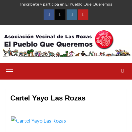
Saltar
Inscríbete y participa en El Pueblo Que Queremos
al
contenido
Facebook
Twitter
Instagram
YouTube
Menú
primario
Cartel Yayo Las Rozas