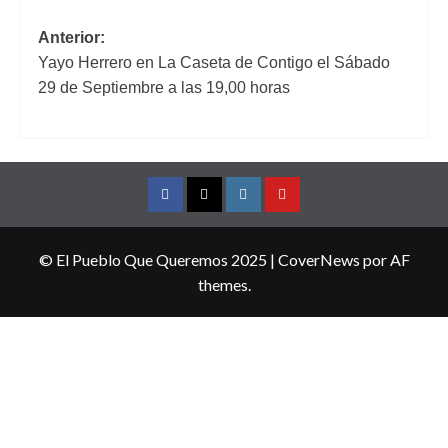
Navegación
Anterior:
Yayo Herrero en La Caseta de Contigo el Sábado
de
29 de Septiembre a las 19,00 horas
entradas
Facebook
Twitter
Instagram
YouTube
© El Pueblo Que Queremos 2025
|
CoverNews
por AF
themes.