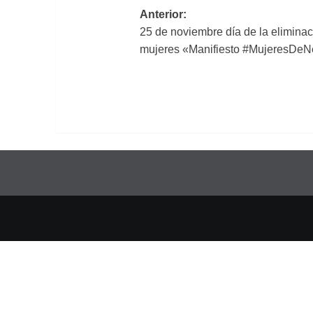
Navegación
Anterior:
25 de noviembre día de la eliminaci
de
mujeres «Manifiesto #MujeresDeN
entradas