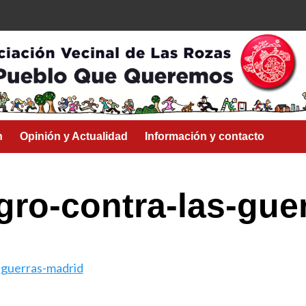
n
Opinión y Actualidad
Información y contacto
gro-contra-las-gue