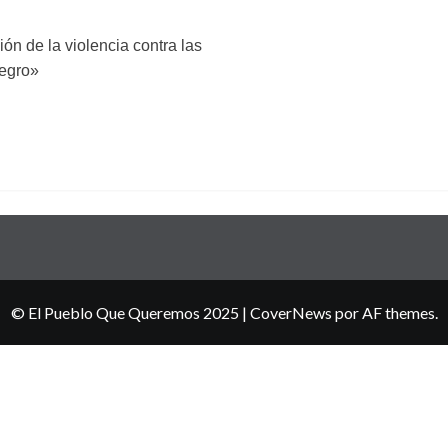
ón de la violencia contra las
egro»
© El Pueblo Que Queremos 2025
|
CoverNews
por AF themes.