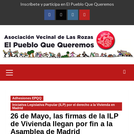
Saltar
Inscríbete y participa en El Pueblo Que Queremos
al
contenido
Facebook
Twitter
Instagram
YouTube
Menú
primario
Adhesiones EPQQ
Iniciativa Legislativa Popular (ILP) por el derecho a la Vivienda en
Madrid
26 de Mayo, las firmas de la ILP
de Vivienda llegan por fin a la
Asamblea de Madrid