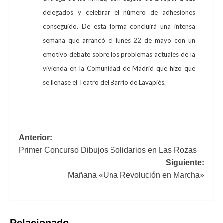
delegados y celebrar el número de adhesiones
conseguido. De esta forma concluirá una intensa
semana que arrancó el lunes 22 de mayo con un
emotivo debate sobre los problemas actuales de la
vivienda en la Comunidad de Madrid que hizo que
se llenase el Teatro del Barrio de Lavapiés.
Navegación
Anterior:
Primer Concurso Dibujos Solidarios en Las Rozas
de
Siguiente:
entradas
Mañana «Una Revolución en Marcha»
Relacionado