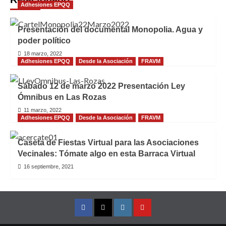
Adhesiones EPQQ
Presentación del documental Monopolia. Agua y
poder político
18 marzo, 2022
Adhesiones EPQQ
Desde la Asociación
FRAVM
Sábado 12 de marzo 2022 Presentación Ley
Ómnibus en Las Rozas
11 marzo, 2022
Adhesiones EPQQ
Desde la Asociación
FRAVM
Caseta de Fiestas Virtual para las Asociaciones
Vecinales: Tómate algo en esta Barraca Virtual
16 septiembre, 2021
Facebook
Twitter
Instagram
YouTube