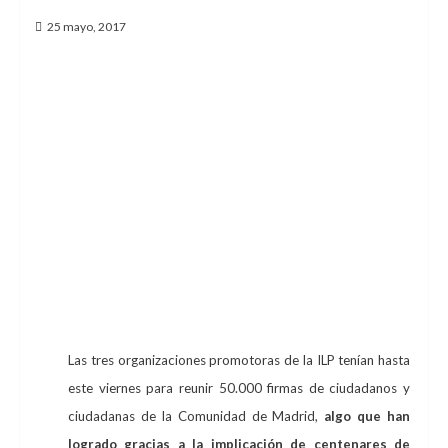
25 mayo, 2017
Por fin llegó el día. Después de casi tres meses
de campaña, el próximo 26 de mayo
representantes de la Coordinadora de Vivienda
de Madrid, la Federación Regional de
Asociaciones Vecinales de Madrid (FRAVM) y la
Asociación Libre de Abogados (ALA) registrarán
en la Asamblea las firmas de la Iniciativa
Legislativa Popular (ILP) por una ley urgente que
garantice el derecho a la vivienda en la región.
Las tres organizaciones promotoras de la ILP tenían hasta
este viernes para reunir 50.000 firmas de ciudadanos y
ciudadanas de la Comunidad de Madrid,
algo que han
logrado gracias a la implicación de centenares de