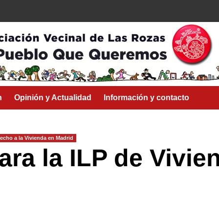
n
Opinión y Actualidad
Información y contacto
erecho a la Vivienda en Madrid
ara la ILP de Vivie