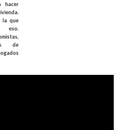
a hacer
ivienda.
 la que
 eso.
istas,
os de
bogados