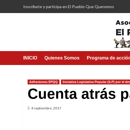
Saltar
Inscríbete y participa en El Pueblo Que Queremos
al
contenido
INICIO
Quienes Somos
Programa de acció
Adhesiones EPQQ
Iniciativa Legislativa Popular (ILP) por el d
Cuenta atrás p
4 septiembre, 2017