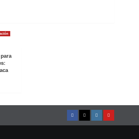
ación
 para
es:
raca
Facebook
Twitter
Instagram
YouTube