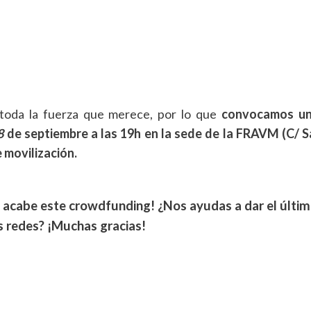
midad que le dais a esta campaña con vuestro apoyo, 
rmalmente a
vetar
la “toma en consideración” de la ILP, por
n el que los diputados arrancan el curso parlamentario tras
toda la fuerza que merece, por lo que
convocamos u
8
de septiembre a las 19h en la sede de la FRAVM (C/ 
 movilización.
 acabe este crowdfunding! ¿Nos ayudas a dar el últi
redes? ¡Muchas gracias!