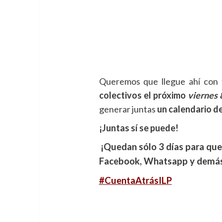
Gracias a la fuerza y legiti
Popular)
NO
se ha atrevido fo
estado de la región del 21/09 co
llevada a Pleno.
Queremos que llegue ahí con 
colectivos el próximo
viernes 
generar juntas
un calendario de
¡Juntas sí se puede!
¡Quedan sólo 3 días para que
Facebook, Whatsapp y demás 
#CuentaAtrásILP