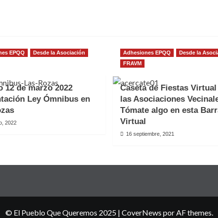
nes EPQQ
Desde la Asociación
Adhesiones EPQQ
Desde la Asoci
FRAVM
 12 de marzo 2022
Caseta de Fiestas Virtual
tación Ley Ómnibus en
las Asociaciones Vecinal
ozas
Tómate algo en esta Bar
Virtual
o, 2022
16 septiembre, 2021
© El Pueblo Que Queremos 2025
|
CoverNews
por AF themes.