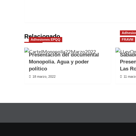
Adhesio
Relacionado
Adhesiones EPQQ
FRAVM
Presentación del documental
Sábado
Monopolia. Agua y poder
Presen
político
Las R
18 marzo, 2022
11 marz