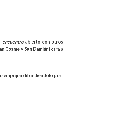
el Ejecutivo Regional (Partido
 lo que -tras el debate sobre el
 sus largas vacaciones- podrá ser
n
encuentro
abierto con otros
San Cosme y San Damián)
cara a
mo empujón difundiéndolo por