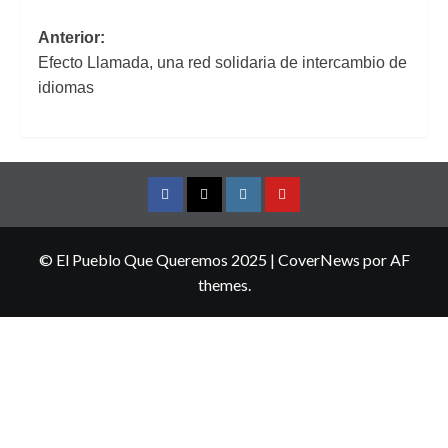
Navegación
Anterior:
Efecto Llamada, una red solidaria de intercambio de
de
idiomas
entradas
Facebook
Twitter
Instagram
YouTube
© El Pueblo Que Queremos 2025
|
CoverNews
por AF
themes.