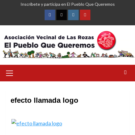
Saltar
Inscríbete y participa en El Pueblo Que Queremos
al
contenido
Facebook
Twitter
Instagram
YouTube
Menú
primario
efecto llamada logo