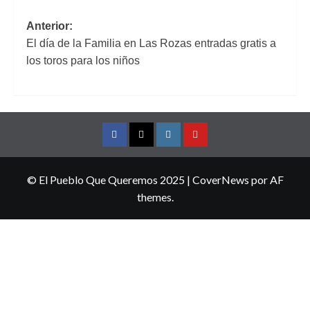
Navegación
Anterior:
El día de la Familia en Las Rozas entradas gratis a
de
los toros para los niños
entradas
Facebook
Twitter
Instagram
YouTube
© El Pueblo Que Queremos 2025
|
CoverNews
por AF
themes.