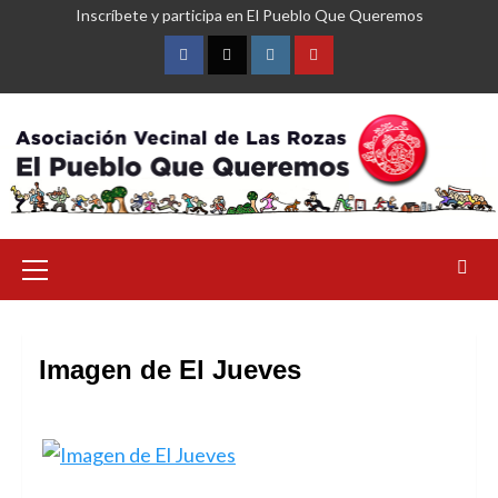
Saltar
Inscríbete y participa en El Pueblo Que Queremos
al
contenido
Facebook
Twitter
Instagram
YouTube
Menú
primario
Imagen de El Jueves