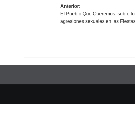
Navegación
Anterior:
El Pueblo Que Queremos: sobre lo
de
agresiones sexuales en las Fiesta
entradas