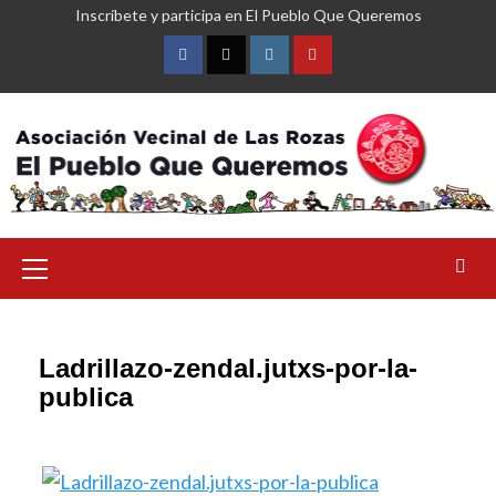
Saltar
Inscríbete y participa en El Pueblo Que Queremos
al
contenido
Facebook
Twitter
Instagram
YouTube
Menú
primario
Ladrillazo-zendal.jutxs-por-la-
publica