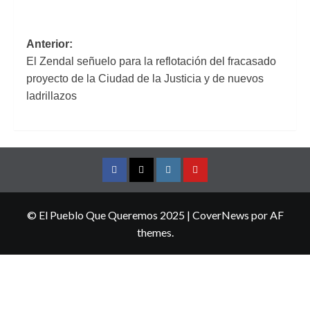
Navegación
Anterior:
El Zendal señuelo para la reflotación del fracasado
de
proyecto de la Ciudad de la Justicia y de nuevos
entradas
ladrillazos
Facebook
Twitter
Instagram
YouTube
© El Pueblo Que Queremos 2025
|
CoverNews
por AF
themes.