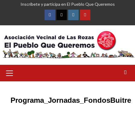
Saltar
Inscríbete y participa en El Pueblo Que Queremos
al
contenido
Facebook
Twitter
Instagram
YouTube
Menú
primario
Programa_Jornadas_FondosBuitre