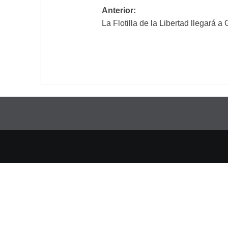
Navegación
Anterior:
La Flotilla de la Libertad llegará a
de
entradas