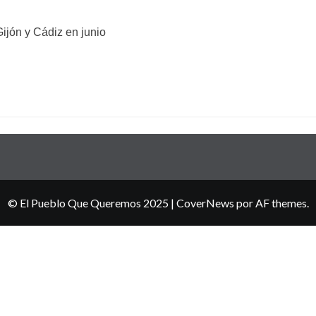
 Gijón y Cádiz en junio
© El Pueblo Que Queremos 2025
|
CoverNews
por AF themes.