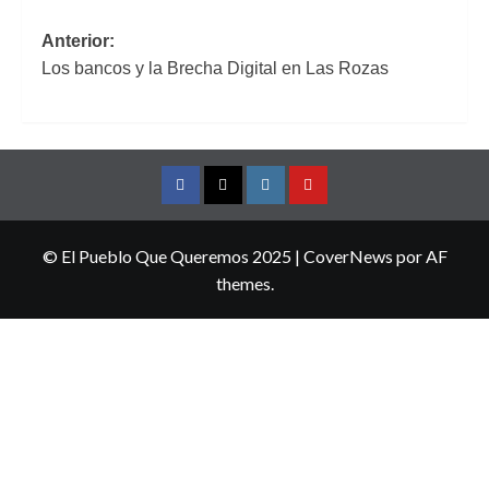
Navegación
Anterior:
Los bancos y la Brecha Digital en Las Rozas
de
entradas
Facebook
Twitter
Instagram
YouTube
© El Pueblo Que Queremos 2025
|
CoverNews
por AF
themes.