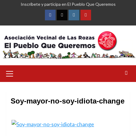
Saltar
Inscríbete y participa en El Pueblo Que Queremos
al
contenido
Facebook
Twitter
Instagram
YouTube
Menú
primario
Soy-mayor-no-soy-idiota-change