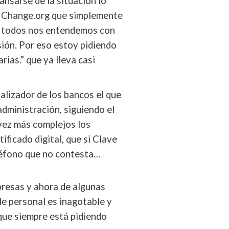
nsarse de la situación lo
n Change.org
que simplemente
no todos nos entendemos con
ión. Por eso estoy pidiendo
ias.” que ya lleva casi
alizador de los bancos el que
administración, siguiendo el
vez más complejos los
tificado digital, que si Clave
eléfono que no contesta…
presas y ahora de algunas
de personal es inagotable y
que siempre está pidiendo