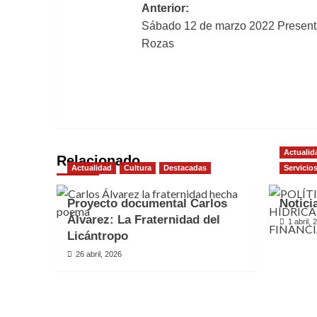
Navegación
Anterior:
Sábado 12 de marzo 2022 Present
de
Rozas
entradas
Actualid
Relacionado
Actualidad
Cultura
Destacadas
Servicio
Proyecto documental Carlos
Notici
Álvarez: La Fraternidad del
1 abril, 
Licántropo
26 abril, 2026