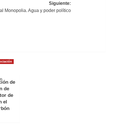
Siguiente:
l Monopolia. Agua y poder político
ociación
ción de
ón de
tor de
n el
rbón