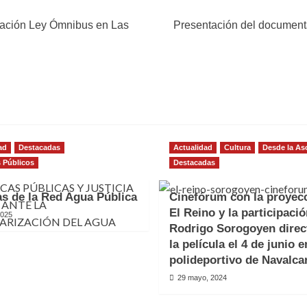
ación Ley Ómnibus en Las
Presentación del documenta
ad
Destacadas
Actualidad
Cultura
Desde la As
s Públicos
Destacadas
as de la Red Agua Pública
Cinefórum con la proyec
El Reino y la participaci
2025
Rodrigo Sorogoyen direc
la película el 4 de junio e
polideportivo de Navalca
29 mayo, 2024