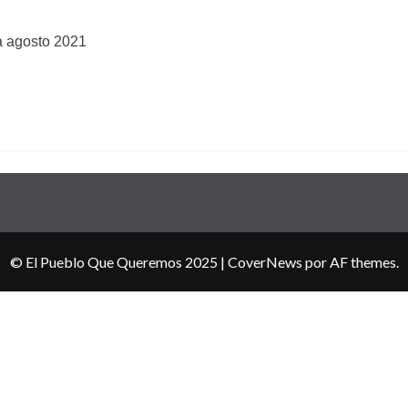
 agosto 2021
© El Pueblo Que Queremos 2025
|
CoverNews
por AF themes.