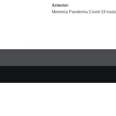
Navegación
Anterior:
Memoria Pandemia Covid-19 hasta
de
entradas