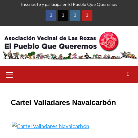
Saltar
Inscríbete y participa en El Pueblo Que Queremos
al
contenido
Facebook
Twitter
Instagram
YouTube
Menú
primario
Cartel Valladares Navalcarbón