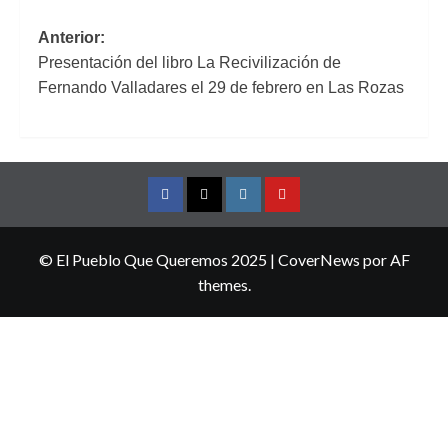
Navegación
Anterior:
Presentación del libro La Recivilización de
de
Fernando Valladares el 29 de febrero en Las Rozas
entradas
Facebook
Twitter
Instagram
YouTube
© El Pueblo Que Queremos 2025
|
CoverNews
por AF
themes.