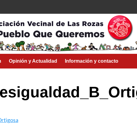
n
Opinión y Actualidad
Información y contacto
desigualdad_B_Ort