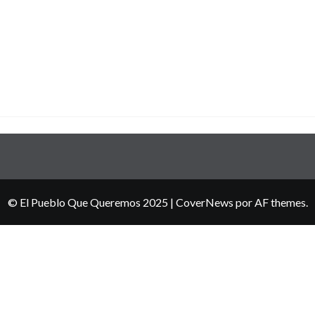
© El Pueblo Que Queremos 2025
|
CoverNews
por AF themes.