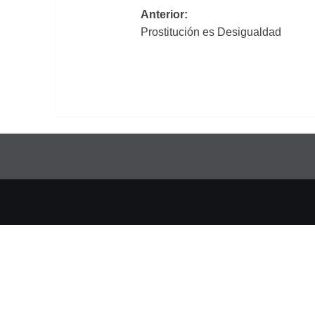
Navegación
Anterior:
Prostitución es Desigualdad
de
entradas