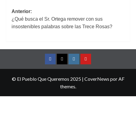
Navegación
Anterior:
¿Qué busca el Sr. Ortega remover con sus
de
insostenibles palabras sobre las Trece Rosas?
entradas
Facebook
Twitter
Instagram
YouTube
© El Pueblo Que Queremos 2025
|
CoverNews
por AF
themes.