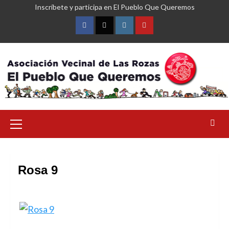
Saltar
Inscríbete y participa en El Pueblo Que Queremos
al
contenido
Facebook
Twitter
Instagram
YouTube
Menú
primario
Rosa 9