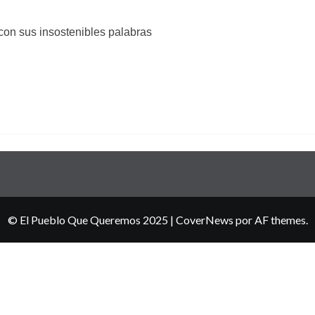
con sus insostenibles palabras
© El Pueblo Que Queremos 2025
|
CoverNews
por AF themes.