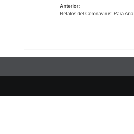
Navegación
Anterior:
Relatos del Coronavirus: Para An
de
entradas