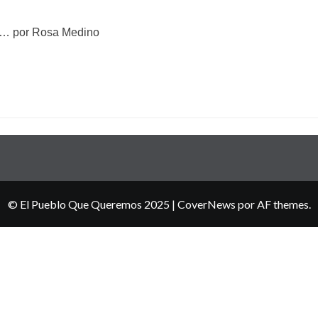
a… por Rosa Medino
© El Pueblo Que Queremos 2025
|
CoverNews
por AF themes.