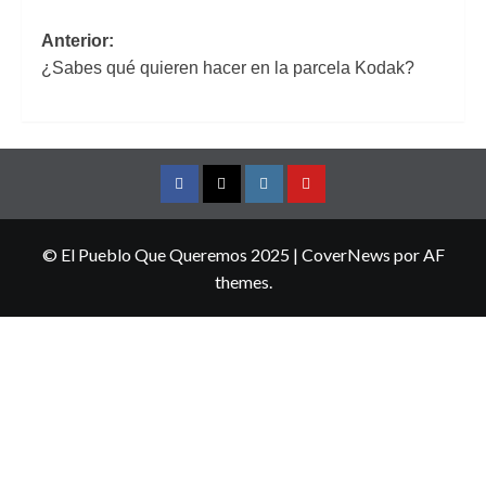
Navegación
Anterior:
¿Sabes qué quieren hacer en la parcela Kodak?
de
entradas
Facebook
Twitter
Instagram
YouTube
© El Pueblo Que Queremos 2025
|
CoverNews
por AF
themes.