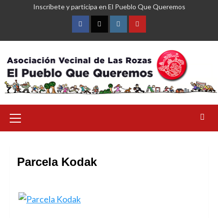
Saltar
Inscríbete y participa en El Pueblo Que Queremos
al
contenido
Facebook
Twitter
Instagram
YouTube
Menú
primario
Parcela Kodak