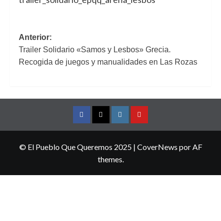
Navegación
Anterior:
Trailer Solidario «Samos y Lesbos» Grecia.
de
Recogida de juegos y manualidades en Las Rozas
entradas
Facebook
Twitter
Instagram
YouTube
© El Pueblo Que Queremos 2025
|
CoverNews
por AF
themes.