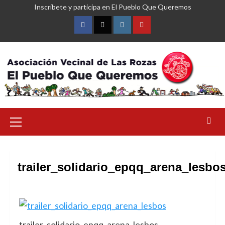
Saltar
Inscríbete y participa en El Pueblo Que Queremos
al
contenido
Facebook
Twitter
Instagram
YouTube
Menú
primario
trailer_solidario_epqq_arena_lesbo
trailer_solidario_epqq_arena_lesbos