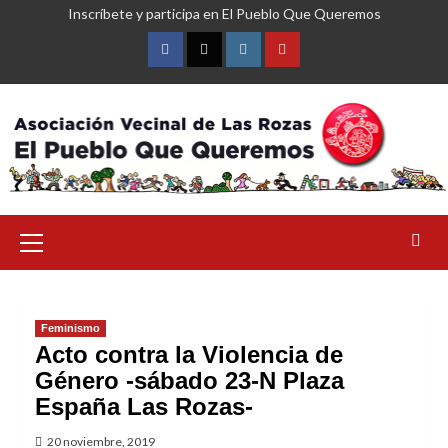
Saltar
Inscríbete y participa en El Pueblo Que Queremos
al
contenido
Facebook
Twitter
Instagram
YouTube
Menú
primario
Feminismo
Acto contra la Violencia de
Género -sábado 23-N Plaza
España Las Rozas-
20 noviembre, 2019