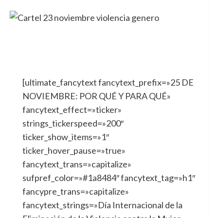
[ultimate_fancytext fancytext_prefix=»25 DE
NOVIEMBRE: POR QUÉ Y PARA QUÉ»
fancytext_effect=»ticker»
strings_tickerspeed=»200″
ticker_show_items=»1″
ticker_hover_pause=»true»
fancytext_trans=»capitalize»
sufpref_color=»#1a8484″ fancytext_tag=»h1″
fancypre_trans=»capitalize»
fancytext_strings=»Día Internacional de la