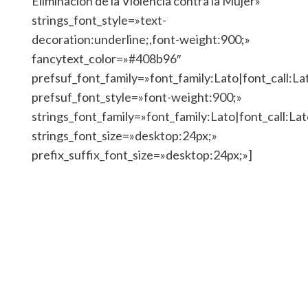
Eliminación de la Violencia contra la Mujer»
strings_font_style=»text-
decoration:underline;,font-weight:900;»
fancytext_color=»#408b96″
prefsuf_font_family=»font_family:Lato|font_call:La
prefsuf_font_style=»font-weight:900;»
strings_font_family=»font_family:Lato|font_call:Lat
strings_font_size=»desktop:24px;»
prefix_suffix_font_size=»desktop:24px;»]
Desde la Asociación
Vecinal
El Pueblo Que
Queremos
os invitamos
a participar en el acto
que celebraremos el
próximo sábado 23 de