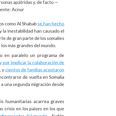
rsonas apátridas y, de facto —
uente: Acnur
upos como Al Shabab
se han hecho
o y la inestabilidad han causado el
rte de gran parte de los somalíes
 los más grandes del mundo.
do en paralelo un programa de
 por implicar la colaboración de
, y
cientos de familias aceptaron
encontrarse de vuelta en Somalia
ar a una segunda migración desde
sis humanitarias acarrea graves
 crisis en los países en los que
rafinanciadas del mundo
—Sudán