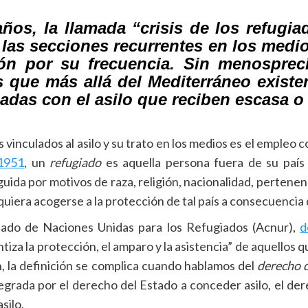
años, la llamada “crisis de los refugi
las secciones recurrentes en los medio
ión por su frecuencia. Sin menosprec
es que más allá del Mediterráneo existe
adas con el asilo que reciben escasa 
 vinculados al asilo y su trato en los medios es el empleo 
1951
, un
refugiado
es aquella persona fuera de su país 
ida por motivos de raza, religión, nacionalidad, pertenen
 quiera acogerse a la protección de tal país a consecuencia
onado de Naciones Unidas para los Refugiados (Acnur),
d
tiza la protección, el amparo y la asistencia” de aquellos
n, la definición se complica cuando hablamos del
derecho d
egrada por el derecho del Estado a conceder asilo, el derec
silo.