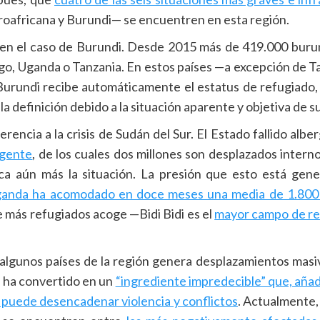
troafricana y Burundi— se encuentren en esta región.
 en el caso de Burundi. Desde 2015 más de 419.000 buru
o, Uganda o Tanzania. En estos países —a excepción de Ta
Burundi recibe automáticamente el estatus de refugiado, 
la definición debido a la situación aparente y objetiva de s
encia a la crisis de Sudán del Sur. El Estado fallido albe
rgente
, de los cuales dos millones son desplazados inter
ica aún más la situación. La presión que esto está gen
anda ha acomodado en doce meses una media de 1.800 
e más refugiados acoge —Bidi Bidi es el
mayor campo de re
e algunos países de la región genera desplazamientos masi
e ha convertido en un
“ingrediente impredecible” que, añad
, puede desencadenar violencia y conflictos
. Actualmente,