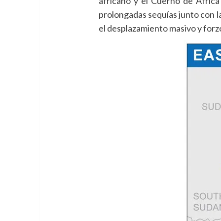
africano y el Cuerno de Áfric
prolongadas sequías junto con l
el desplazamiento masivo y forz