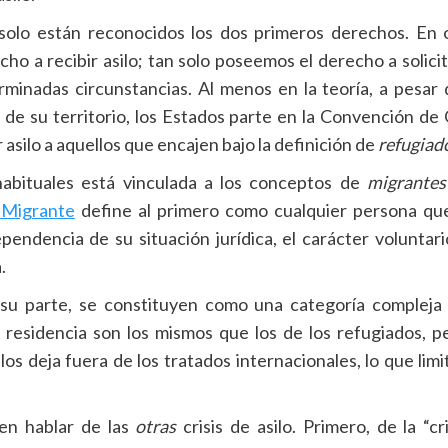
solo están reconocidos los dos primeros derechos. En o
o a recibir asilo; tan solo poseemos el derecho a solicita
rminadas circunstancias. Al menos en la teoría, a pesar
 de su territorio, los Estados parte en la Convención de
 asilo a aquellos que encajen bajo la definición de
refugiad
abituales está vinculada a los conceptos de
migrantes
l Migrante
define al primero como cualquier persona que
pendencia de su situación jurídica, el carácter voluntar
.
 su parte, se constituyen como una categoría compleja
 residencia son los mismos que los de los refugiados, p
los deja fuera de los tratados internacionales, lo que lim
en hablar de las
otras
crisis de asilo. Primero, de la “c