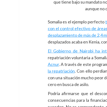
que tiene bajo su mandato no 
aunque no d
Somalia es el ejemplo perfecto
con el control efectivo de áreas
desplazamiento de más de 2,4 m
desplazados acaba en Kenia, co
El Gobierno de Nairobi ha int
repatriación voluntaria a Somal
Acnur
. A través de este progra
la repatriación
. Con ello perdía
con una situación mucho peor de
cero en busca de asilo.
Podría afirmarse que el descon
consecuencias para la financiac
suceden. No es sorprendente, 