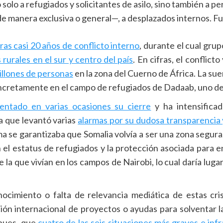
solo a refugiados y solicitantes de asilo, sino también a pe
e manera exclusiva o general—, a desplazados internos. F
tras casi 20 años de conflicto interno
, durante el cual gr
 rurales en el sur y centro del país
. En cifras, el conflict
illones de personas
en la zona del Cuerno de África. La sue
ncretamente en el campo de refugiados de Dadaab, uno de
entado en varias ocasiones su cierre
y ha intensifica
ia que levantó varias
alarmas por su dudosa transparencia y
ma se garantizaba que Somalia volvía a ser una zona segura
n el estatus de refugiados y la protección asociada para 
 la que vivían en los campos de Nairobi, lo cual daría lug
ocimiento o falta de relevancia mediática de estas cri
ión internacional de proyectos o ayudas para solventar las
pues, que
cuatro de las seis situaciones más graves e inf