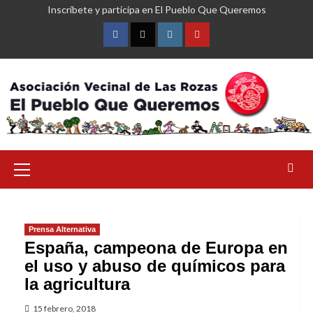
Saltar
Inscríbete y participa en El Pueblo Que Queremos
al
contenido
Facebook
Twitter
Instagram
YouTube
Menú
primario
Prensa Alternativa
España, campeona de Europa en
el uso y abuso de químicos para
la agricultura
15 febrero, 2018