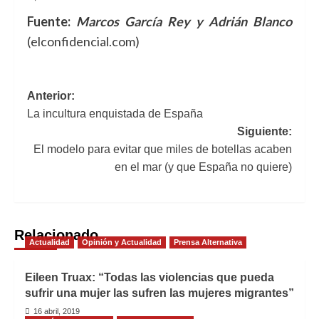
Fuente:
Marcos García Rey y Adrián Blanco
(elconfidencial.com)
Navegación
Anterior:
La incultura enquistada de España
de
Siguiente:
entradas
El modelo para evitar que miles de botellas acaben
en el mar (y que España no quiere)
Relacionado
Actualidad
Opinión y Actualidad
Prensa Alternativa
Eileen Truax: “Todas las violencias que pueda
sufrir una mujer las sufren las mujeres migrantes”
16 abril, 2019