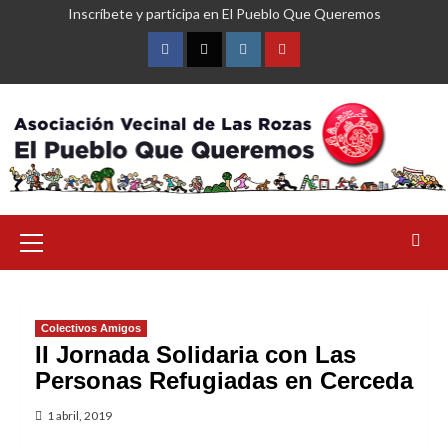
Saltar
Inscríbete y participa en El Pueblo Que Queremos
al
contenido
Facebook
Twitter
Instagram
YouTube
Menú
primario
Colectivos Amigos
II Jornada Solidaria con Las
Personas Refugiadas en Cerceda
1 abril, 2019