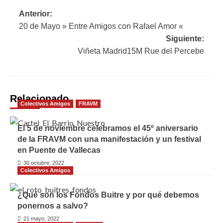
Navegación
Anterior:
20 de Mayo » Entre Amigos con Rafael Amor «
de
Siguiente:
entradas
Viñeta Madrid15M Rue del Percebe
Relacionado
Colectivos Amigos
FRAVM
El 5 de noviembre celebramos el 45º aniversario
de la FRAVM con una manifestación y un festival
en Puente de Vallecas
30 octubre, 2022
Colectivos Amigos
¿Qué son los Fondos Buitre y por qué debemos
ponernos a salvo?
21 mayo, 2022