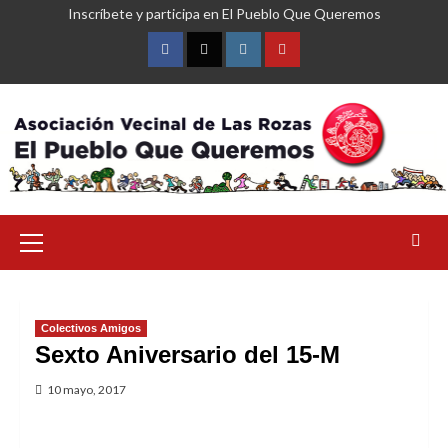
Saltar
Inscríbete y participa en El Pueblo Que Queremos
al
contenido
Facebook
Twitter
Instagram
YouTube
Menú
primario
Colectivos Amigos
Sexto Aniversario del 15-M
10 mayo, 2017