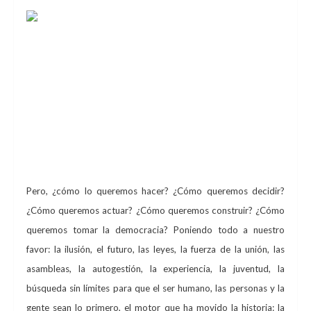
15M el Derecho a
decidir, y cómo hacerlo. Un mundo donde
quepan muchos mundos.
ESPACIO COMÚN 15M
“Decidimos, actuamos, construimos. Toma la
Democracia”. Éste es el lema para este año.
Pero, ¿cómo lo queremos hacer? ¿Cómo queremos decidir?
¿Cómo queremos actuar? ¿Cómo queremos construir? ¿Cómo
queremos tomar la democracia? Poniendo todo a nuestro
favor: la ilusión, el futuro, las leyes, la fuerza de la unión, las
asambleas, la autogestión, la experiencia, la juventud, la
búsqueda sin límites para que el ser humano, las personas y la
gente sean lo primero, el motor que ha movido la historia: la